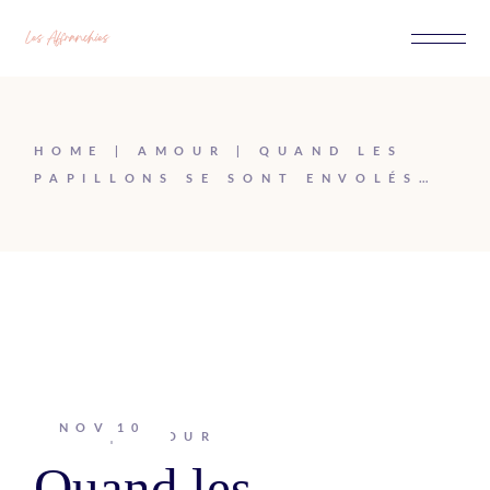
Passer
au
contenu
HOME
AMOUR
QUAND LES
PAPILLONS SE SONT ENVOLÉS…
NOV
10
Johanna
AMOUR
Quand les