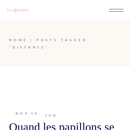
Passer
au
contenu
HOME
POSTS TAGGED
"DISTANCE"
NOV
10
Johanna
AMOUR
Quand les papillons se