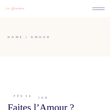
Passer
au
contenu
HOME
AMOUR
FÉV
14
Johanna
AMOUR
Faites l’Amour ?