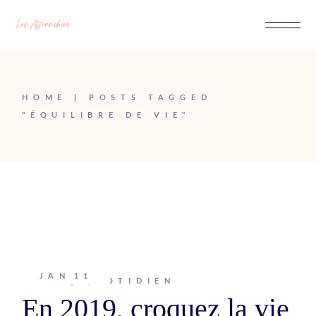
Passer
au
contenu
HOME
POSTS TAGGED
"ÉQUILIBRE DE VIE"
JAN
11
Johanna
QUOTIDIEN
En 2019, croquez la vie