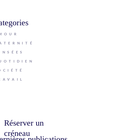
ategories
MOUR
ATERNITÉ
ENSÉES
UOTIDIEN
OCIÉTÉ
RAVAIL
Réserver un
créneau
ernières publications