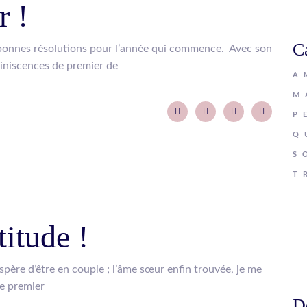
 !
C
 bonnes résolutions pour l’année qui commence. Avec son
miniscences de premier de
A
M
P
Q
S
T
itude !
spère d’être en couple ; l’âme sœur enfin trouvée, je me
le premier
D