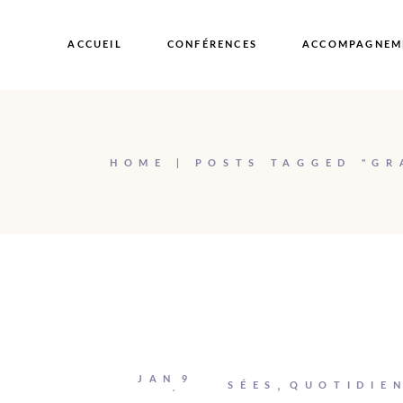
Passer
au
contenu
ACCUEIL
CONFÉRENCES
ACCOMPAGNEM
HOME
POSTS TAGGED "GR
JAN
9
Johanna
PENSÉES
QUOTIDIE