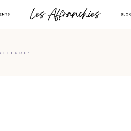
ENTS
BLO
ATITUDE"
Se
N