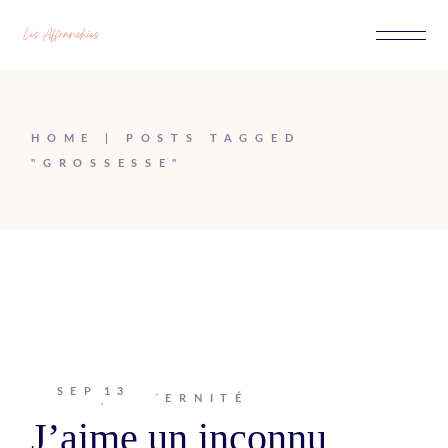
Passer
au
contenu
HOME
POSTS TAGGED
"GROSSESSE"
SEP
13
Johanna
MATERNITÉ
J’aime un inconnu