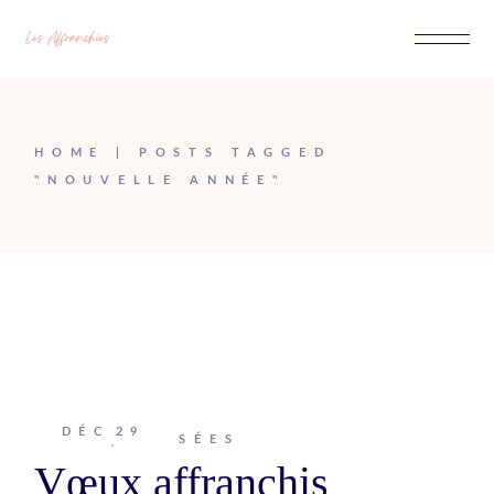
Passer
au
contenu
HOME
POSTS TAGGED
"NOUVELLE ANNÉE"
DÉC
29
Johanna
PENSÉES
Vœux affranchis