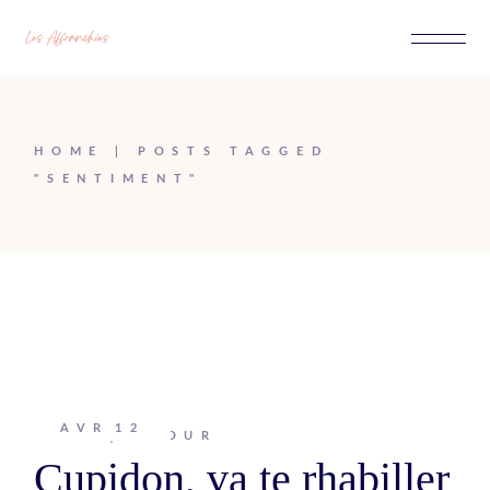
Passer
au
contenu
HOME
POSTS TAGGED
"SENTIMENT"
AVR
12
Johanna
AMOUR
Cupidon, va te rhabiller