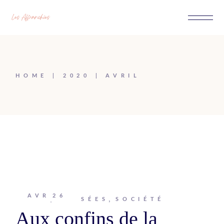
Passer
au
contenu
HOME
2020
AVRIL
AVR
26
Johanna
PENSÉES
SOCIÉTÉ
Aux confins de la