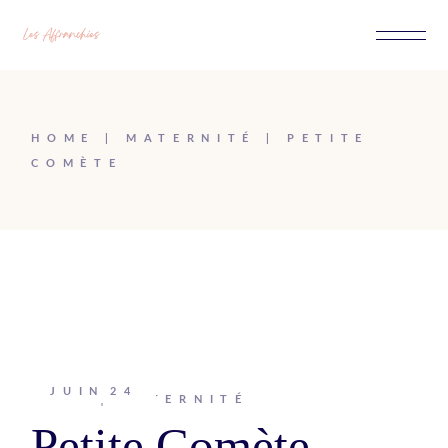
Passer
au
contenu
HOME
MATERNITÉ
PETITE
COMÈTE
JUIN
24
Johanna
MATERNITÉ
Petite Comète