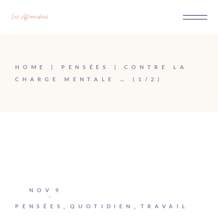
Passer
au
contenu
HOME
PENSÉES
CONTRE LA
CHARGE MENTALE … (1/2)
NOV
9
Johanna
PENSÉES
QUOTIDIEN
TRAVAIL